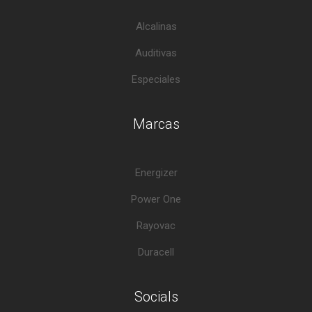
Alcalinas
Auditivas
Especiales
Marcas
Energizer
Power One
Rayovac
Duracell
Socials