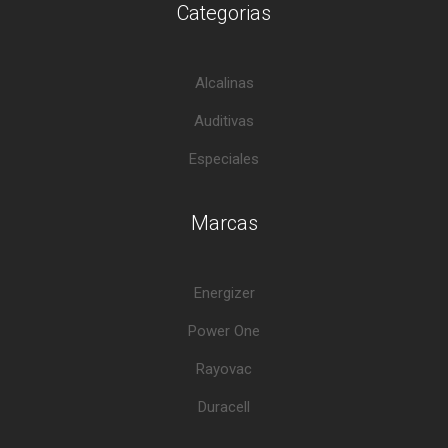
Categorias
Alcalinas
Auditivas
Especiales
Marcas
Energizer
Power One
Rayovac
Duracell