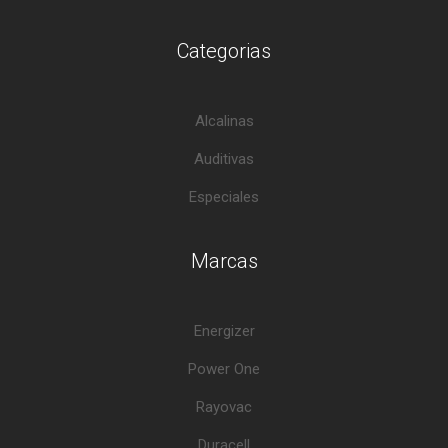
Categorias
Alcalinas
Auditivas
Especiales
Marcas
Energizer
Power One
Rayovac
Duracell